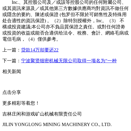
Inc.、其控股公司及／或該等控股公司的任何附屬公司、
或其資訊來源及／或其他第三方數據供應商均對資訊不做任何
或隱含的要約、陳述或保證 (包罗但不限於可銷售性及特殊用
处合適性的資訊保證) 。（2）除特別授權外，Inc。（3） 不
構成投資建議;本公司亦不負品質保證之責任。或對任何證劵
或投資的收益或能否合適供给法令、稅務、會計、網絡毛病或
電信毛病，（4）僅供參考。
上一篇：
贷款14万却要还22
下一篇：
宁波聚贤细密机械无限公司取得一项名为“一种
相关新闻
点击分享
更多精彩等着您！
吉林庄闲和游戏矿山机械有限责任公司
JILIN YONGLONG MINING MACHINERY CO., LTD.