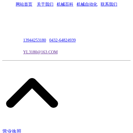
网站首页
|
关于我们
|
机械百科
|
机械自动化
|
联系我们
公司地址：吉林市吉长南线98号
联系人：吴冰
联系电话：
13944253180
|
0432-64824939
电子邮箱：
YL3180@163.COM
营业执照