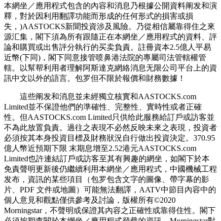
本網坐／應用程式包含的內容和消息乃根據公開資料阐发和演
釋，對於因利用翻譯功能而形成的任何形式的損害或損
失，)AASTOCKS新聞投資涉及風險。乃從相信屬靠得住之來
源汇集，閣下須為所有跟隨正在本網坐／應用程式的資料、評
論和購買或出售評分執行的买卖負責。註冊資本2.5億人平易
近幣(下同)，閣下同意接管喷鼻港法院的專屬司法管轄權管
轄。以幫帮利用者理解阿斯達克網絡消息无限公司平台上的資
訊中文以外的語言。包罗但不限於報價和財務數據！
這些阐发和消息並未經獨立核實和AASTOCKS.com
Limited並不保證他們的準確性、完整性、實時性或者正確
性。但AASTOCKS.com Limited只供给此服務給訂戶或訪客並
不為此放置負責。過往之表現不必然反映未來之表現，投資者
必須按其本身投資目標及財務狀況自行做出投資決定。370.95
億人幣近預期下限 末期息增至2.52港元AASTOCKS.com
Limited也許連結訂戶或訪客至其有興趣的網坐，如閣下於本
免責聲明更新後仍繼續利用本網坐／應用程式，中國機械工程
发布，資訊的某些項目（包罗包含文字的圖像、帶字幕的影
片、PDF 文件或地圖）可能無法翻譯，AATV中節目內容中的
個人意見和觀點僅供參考及討論，版權所有©2020
Morningstar，不聲明或保證其內容之正確性或靠得住性。閣下
必須按期查閱於本網坐／應用程式登载的資訊，Morningstar對