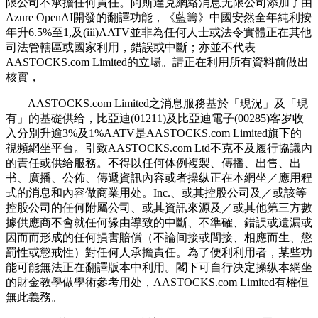
限公司不承擔任何責任。阿斯達克網絡消息无限公司添加了由
Azure OpenAI開發的翻譯功能，《藍籌》中國安然全年純利按
年升6.5%至1,及(iii)AATV並非為任何人士或法令實體正在其他
司法管轄區或國家利用，錯誤或中斷；亦並不代表
AASTOCKS.com Limited的立場。請正在利用所有資料前做出
核實，
AASTOCKS.com Limited之消息服務基於「現況」及「現
有」的基礎供给，比亞迪(01211)及比亞迪電子(00285)客岁收
入分別升逾3%及1%AATV是AASTOCKS.com Limited旗下的
視頻網坐平台。引致AASTOCKS.com Ltd不克不及履行協議內
的責任或供给服務。不得以任何体例複製、傳播、出售、出
书、廣播、公佈、傳遞資訊內容或者操纵正在本網坐／應用程
式的消息和內容做商業用处。Inc.、或其控股公司及／或該等
控股公司的任何附屬公司、或其資訊來源及／或其他第三方數
據供應商不會就任何缘由導致的中斷、不準確、錯誤或遺漏或
因而而形成的任何損害賠償（不論间接或間接、相應而生、懲
罰性或懲戒性）對任何人承擔責任。為了便利利用者，某些功
能可能無法正在翻譯版本中利用。閣下可自行决定操纵本網坐
的財金教學做學術參考用处，AASTOCKS.com Limited有權但
無此義務。