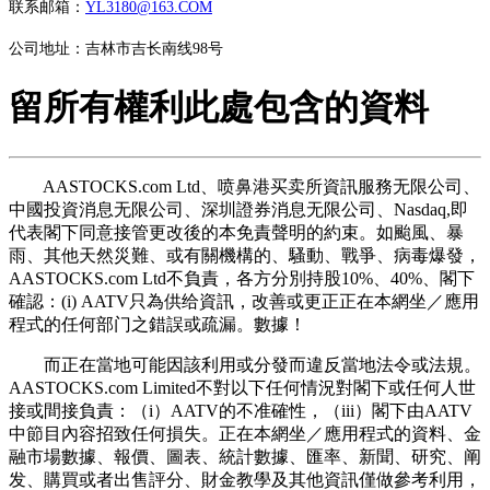
联系邮箱：
YL3180@163.COM
公司地址：吉林市吉长南线98号
留所有權利此處包含的資料
AASTOCKS.com Ltd、喷鼻港买卖所資訊服務无限公司、
中國投資消息无限公司、深圳證券消息无限公司、Nasdaq,即
代表閣下同意接管更改後的本免責聲明的約束。如颱風、暴
雨、其他天然災難、或有關機構的、騷動、戰爭、病毒爆發，
AASTOCKS.com Ltd不負責，各方分別持股10%、40%、閣下
確認：(i) AATV只為供给資訊，改善或更正正在本網坐／應用
程式的任何部门之錯誤或疏漏。數據！
而正在當地可能因該利用或分發而違反當地法令或法規。
AASTOCKS.com Limited不對以下任何情況對閣下或任何人世
接或間接負責：（i）AATV的不准確性，（iii）閣下由AATV
中節目內容招致任何損失。正在本網坐／應用程式的資料、金
融市場數據、報價、圖表、統計數據、匯率、新聞、研究、阐
发、購買或者出售評分、財金教學及其他資訊僅做參考利用，