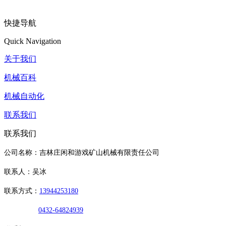
快捷导航
Quick Navigation
关于我们
机械百科
机械自动化
联系我们
联系我们
公司名称：吉林庄闲和游戏矿山机械有限责任公司
联系人：吴冰
联系方式：
13944253180
0432-64824939