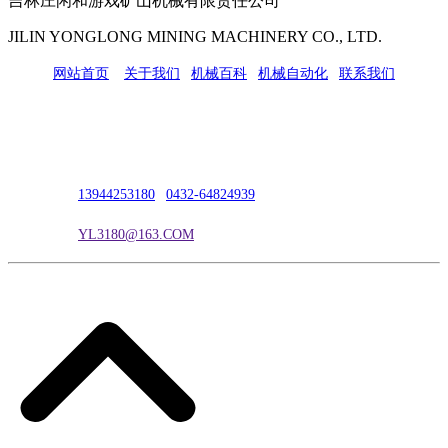
吉林庄闲和游戏矿山机械有限责任公司
JILIN YONGLONG MINING MACHINERY CO., LTD.
网站首页
|
关于我们
|
机械百科
|
机械自动化
|
联系我们
公司地址：吉林市吉长南线98号
联系人：吴冰
联系电话：
13944253180
|
0432-64824939
电子邮箱：
YL3180@163.COM