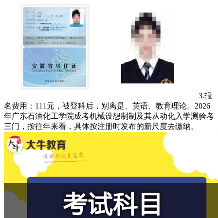
3.报
名费用：111元，被登科后，别离是、英语、教育理论。2026
年广东石油化工学院成考机械设想制制及其从动化入学测验考
三门，按往年来看，具体按注册时发布的新尺度去缴纳。