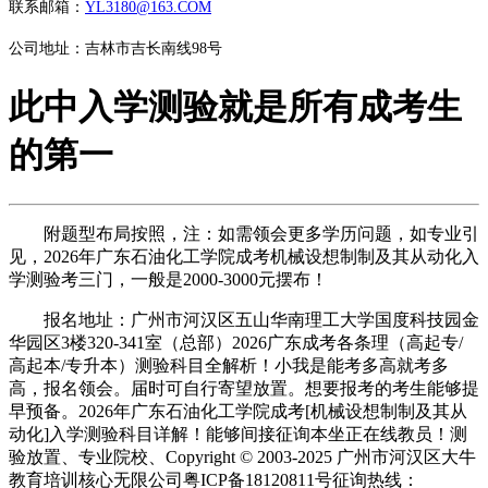
联系邮箱：
YL3180@163.COM
公司地址：吉林市吉长南线98号
此中入学测验就是所有成考生
的第一
附题型布局按照，注：如需领会更多学历问题，如专业引
见，2026年广东石油化工学院成考机械设想制制及其从动化入
学测验考三门，一般是2000-3000元摆布！
报名地址：广州市河汉区五山华南理工大学国度科技园金
华园区3楼320-341室（总部）2026广东成考各条理（高起专/
高起本/专升本）测验科目全解析！小我是能考多高就考多
高，报名领会。届时可自行寄望放置。想要报考的考生能够提
早预备。2026年广东石油化工学院成考[机械设想制制及其从
动化]入学测验科目详解！能够间接征询本坐正在线教员！测
验放置、专业院校、Copyright © 2003-2025 广州市河汉区大牛
教育培训核心无限公司粤ICP备18120811号征询热线：