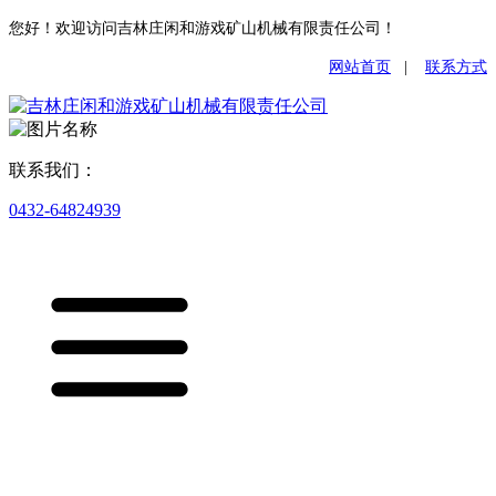
您好！欢迎访问吉林庄闲和游戏矿山机械有限责任公司！
网站首页
|
联系方式
联系我们：
0432-64824939