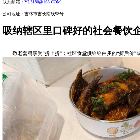
联系邮箱：
YL3180@163.COM
公司地址：吉林市吉长南线98号
吸纳辖区里口碑好的社会餐饮
敬老套餐享受“折上折”；社区食堂供给给白叟的“折后价”或