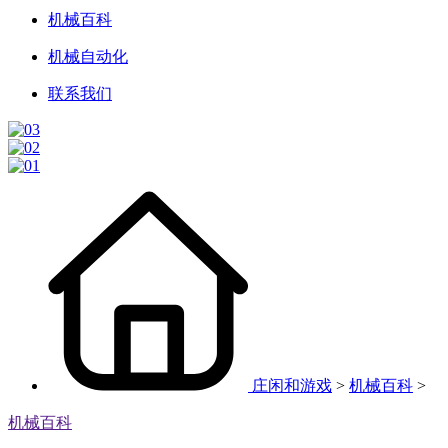
机械百科
机械自动化
联系我们
庄闲和游戏
>
机械百科
>
机械百科