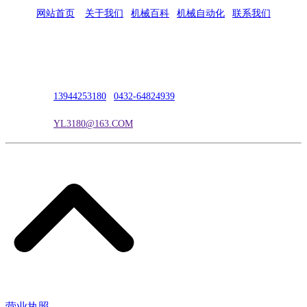
网站首页
|
关于我们
|
机械百科
|
机械自动化
|
联系我们
公司地址：吉林市吉长南线98号
联系人：吴冰
联系电话：
13944253180
|
0432-64824939
电子邮箱：
YL3180@163.COM
营业执照