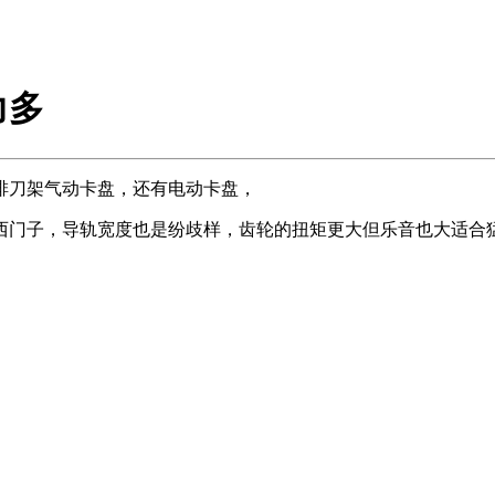
力多
刀架气动卡盘，还有电动卡盘，
门子，导轨宽度也是纷歧样，齿轮的扭矩更大但乐音也大适合猛