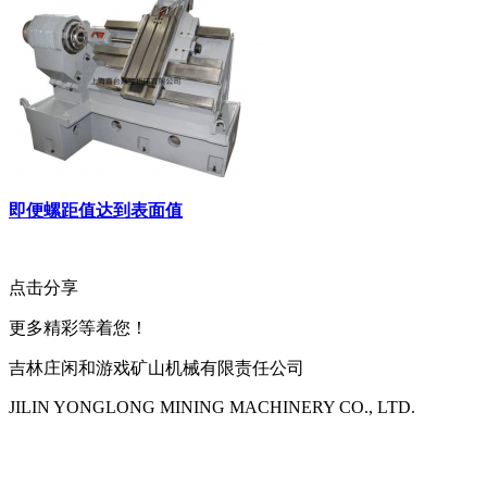
即便螺距值达到表面值
点击分享
更多精彩等着您！
吉林庄闲和游戏矿山机械有限责任公司
JILIN YONGLONG MINING MACHINERY CO., LTD.