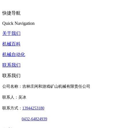
快捷导航
Quick Navigation
关于我们
机械百科
机械自动化
联系我们
联系我们
公司名称：吉林庄闲和游戏矿山机械有限责任公司
联系人：吴冰
联系方式：
13944253180
0432-64824939