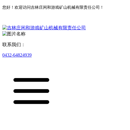
您好！欢迎访问吉林庄闲和游戏矿山机械有限责任公司！
联系我们：
0432-64824939