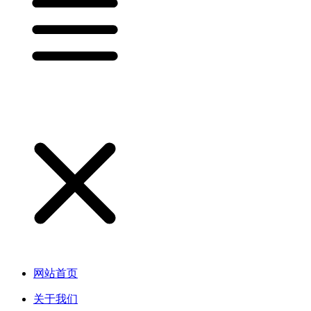
网站首页
关于我们