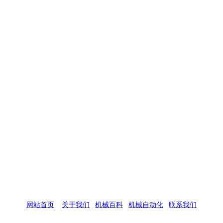
网站首页
|
关于我们
|
机械百科
|
机械自动化
|
联系我们