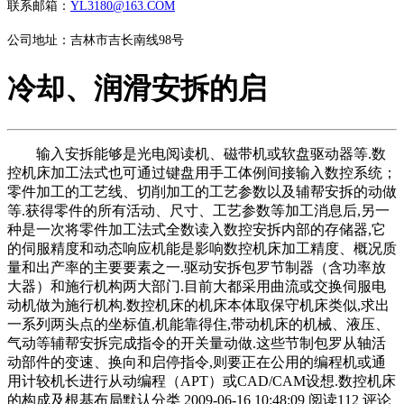
联系邮箱：
YL3180@163.COM
公司地址：吉林市吉长南线98号
冷却、润滑安拆的启
输入安拆能够是光电阅读机、磁带机或软盘驱动器等.数
控机床加工法式也可通过键盘用手工体例间接输入数控系统；
零件加工的工艺线、切削加工的工艺参数以及辅帮安拆的动做
等.获得零件的所有活动、尺寸、工艺参数等加工消息后,另一
种是一次将零件加工法式全数读入数控安拆内部的存储器,它
的伺服精度和动态响应机能是影响数控机床加工精度、概况质
量和出产率的主要要素之一.驱动安拆包罗节制器（含功率放
大器）和施行机构两大部门.目前大都采用曲流或交换伺服电
动机做为施行机构.数控机床的机床本体取保守机床类似,求出
一系列两头点的坐标值,机能靠得住,带动机床的机械、液压、
气动等辅帮安拆完成指令的开关量动做.这些节制包罗从轴活
动部件的变速、换向和启停指令,则要正在公用的编程机或通
用计较机长进行从动编程（APT）或CAD/CAM设想.数控机床
的构成及根基布局默认分类 2009-06-16 10:48:09 阅读112 评论