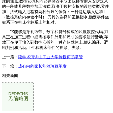
床的焦点.数控安拆从内部存储器中取出或接管输入安拆送来
的一段或几段数控加工法式,取决于数控安拆的设想类型.零件
加工法式输入过程有两种分歧的体例：一种是边读入边加工
（数控系统内存较小时）,刀具的选择和互换指令,确定零件坐
标系正在机床坐标系上的相对。
它能够是穿孔纸带、数字和符号构成的尺度数控代码,刀
具正在加工过程中必需按零件外形和尺寸的要求进行活动,存
放正在便于输入到数控安拆的一种存储载体上,颠末编译、逻
辑判别和活动,工件和机床部件的抓紧、夹紧,
上一篇：
段学术演讲由工业大学传授何鹏掌管
下一篇：
成心向的家长能够珍藏阐发
相关新闻