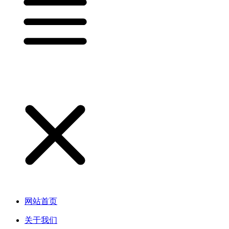
网站首页
关于我们