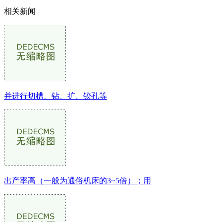
相关新闻
并进行切槽、钻、扩、铰孔等
出产率高（一般为通俗机床的3~5倍）；用