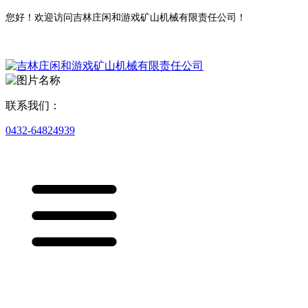
您好！欢迎访问吉林庄闲和游戏矿山机械有限责任公司！
联系我们：
0432-64824939