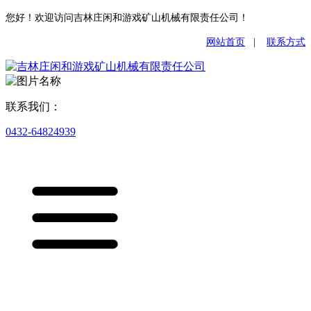
您好！欢迎访问吉林庄闲和游戏矿山机械有限责任公司！
网站首页
|
联系方式
联系我们：
0432-64824939