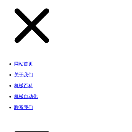
网站首页
关于我们
机械百科
机械自动化
联系我们