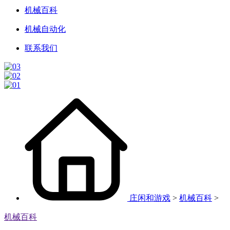
机械百科
机械自动化
联系我们
庄闲和游戏
>
机械百科
>
机械百科