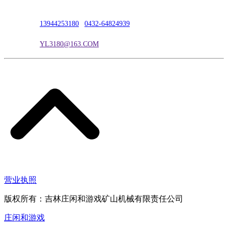
联系人：吴冰
联系电话：
13944253180
|
0432-64824939
电子邮箱：
YL3180@163.COM
营业执照
版权所有：吉林庄闲和游戏矿山机械有限责任公司
庄闲和游戏