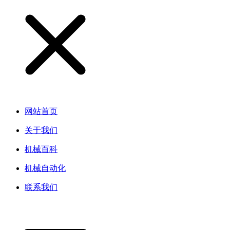
网站首页
关于我们
机械百科
机械自动化
联系我们