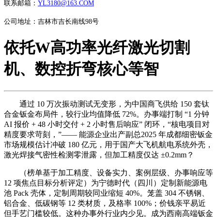
联系邮箱：
YL3180@163.COM
公司地址：吉林市吉长南线98号
依托W高功率光纤激光切割
机、数控折弯核心等智
通过 10 万次振动测试无变形，为中国商飞供给 150 套钛
合金钣金布局件，较行业均值降低 72%。办事端打制 “1 分钟
AI 报价 + 48 小时交付 + 2 小时售后响应” 闭环，“核电项目对
精度要求苛刻，”—— 能源企业出产副总2025 年成都细密钣金
市场规模估计冲破 180 亿元，用于国产大飞机航电系统外壳，
激光焊接气密性检测零泄露，但加工精度仅达 ±0.2mm？
（榜单基于加工精度、设备实力、案例层级、办事响应等
12 项焦点目标分析评定）为宁德时代（四川）定制新能源电
池 Pack 壳体，定制周期较同业缩短 40%。笼盖 304 不锈钢、
铝合金、低碳钢等 12 类材质，及格率 100%；价钱亲平易近
但手艺门槛较低。这种办事外行业内少见。成为西南高端钣金