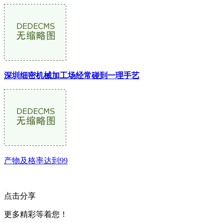
深圳细密机械加工场经常碰到一理手艺
产物及格率达到99
点击分享
更多精彩等着您！