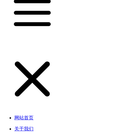
网站首页
关于我们