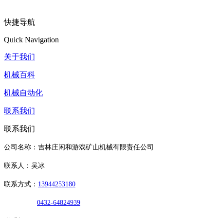
快捷导航
Quick Navigation
关于我们
机械百科
机械自动化
联系我们
联系我们
公司名称：吉林庄闲和游戏矿山机械有限责任公司
联系人：吴冰
联系方式：
13944253180
0432-64824939