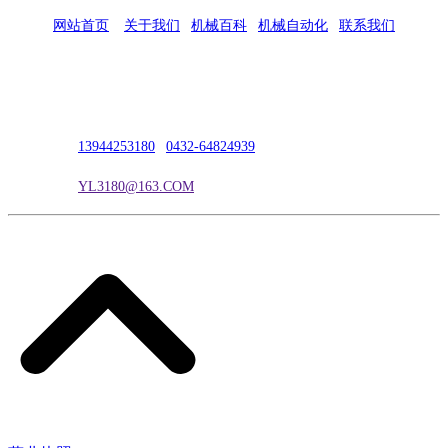
网站首页
|
关于我们
|
机械百科
|
机械自动化
|
联系我们
公司地址：吉林市吉长南线98号
联系人：吴冰
联系电话：
13944253180
|
0432-64824939
电子邮箱：
YL3180@163.COM