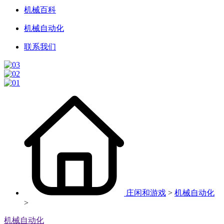
机械百科
机械自动化
联系我们
庄闲和游戏
>
机械自动化
>
机械自动化