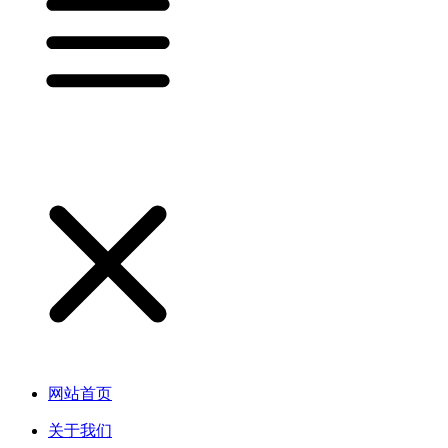
网站首页
关于我们