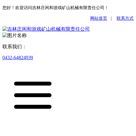
您好！欢迎访问吉林庄闲和游戏矿山机械有限责任公司！
网站首页
|
联系方式
联系我们：
0432-64824939