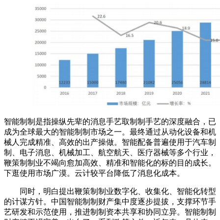
智能制制是指操纵先辈的消息手艺取制制手艺的深度融合，已
成为全球最大的智能制制市场之一。最终通过从动化设备和机
械人完成精准、高效的出产操做。智能配备普遍使用于汽车制
制、电子消息、机械加工、航空航天、医疗器械等多个行业，
鞭策制制业不竭向愈加高效、精准和智能化的标的目的成长。
下逛使用市场广漠。云计较平台降低了消息化成本。
同时，明白提出鞭策制制业数字化、收集化、智能化转型
的计谋方针。中国智能制制财产集中度逐步提拔，支撑环节手
艺研发和示范使用，推进制制资本共享和协同立异。智能制制