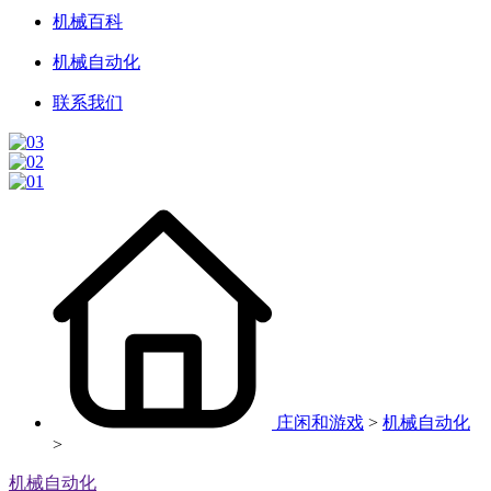
机械百科
机械自动化
联系我们
庄闲和游戏
>
机械自动化
>
机械自动化