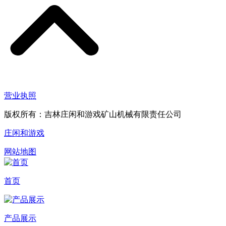
营业执照
版权所有：吉林庄闲和游戏矿山机械有限责任公司
庄闲和游戏
网站地图
首页
产品展示