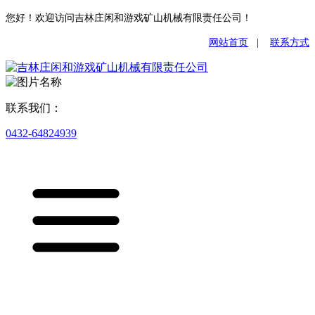
您好！欢迎访问吉林庄闲和游戏矿山机械有限责任公司！
网站首页
|
联系方式
联系我们：
0432-64824939