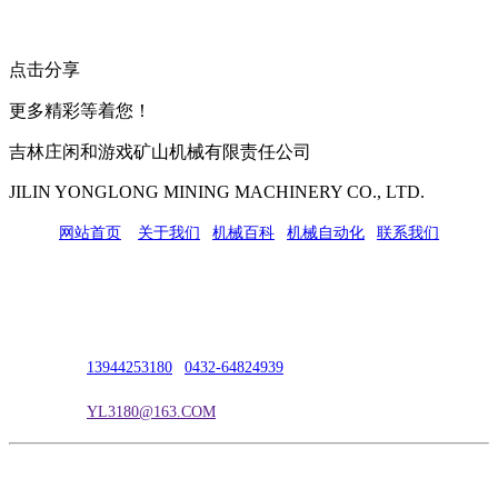
点击分享
更多精彩等着您！
吉林庄闲和游戏矿山机械有限责任公司
JILIN YONGLONG MINING MACHINERY CO., LTD.
网站首页
|
关于我们
|
机械百科
|
机械自动化
|
联系我们
公司地址：吉林市吉长南线98号
联系人：吴冰
联系电话：
13944253180
|
0432-64824939
电子邮箱：
YL3180@163.COM