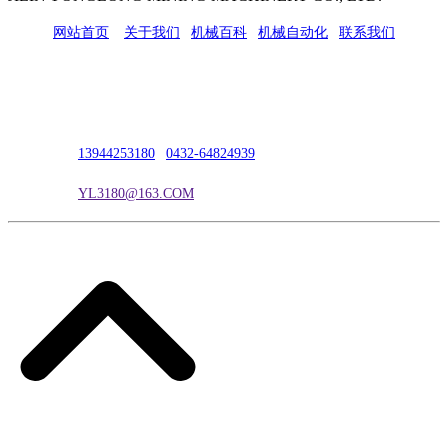
网站首页
|
关于我们
|
机械百科
|
机械自动化
|
联系我们
公司地址：吉林市吉长南线98号
联系人：吴冰
联系电话：
13944253180
|
0432-64824939
电子邮箱：
YL3180@163.COM