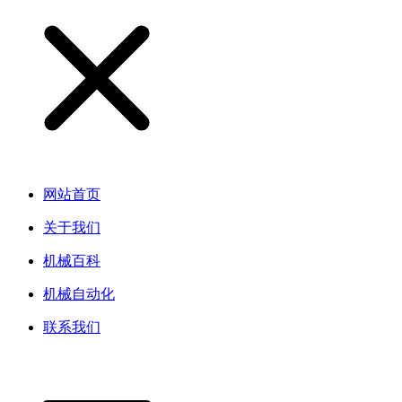
网站首页
关于我们
机械百科
机械自动化
联系我们