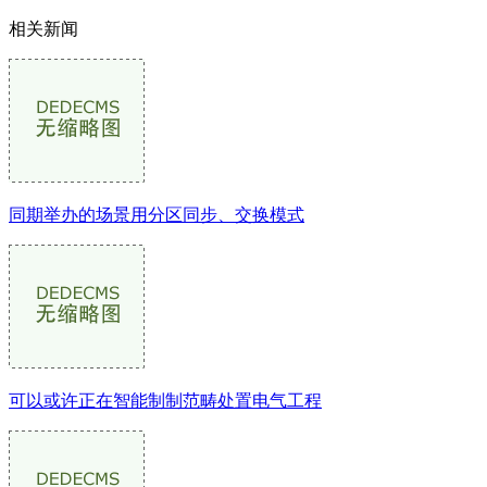
相关新闻
同期举办的场景用分区同步、交换模式
可以或许正在智能制制范畴处置电气工程