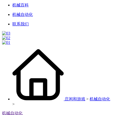
机械百科
机械自动化
联系我们
庄闲和游戏
>
机械自动化
>
机械自动化