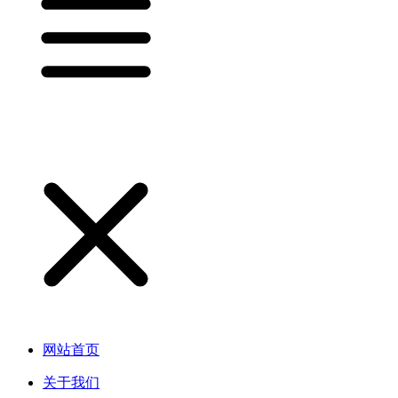
网站首页
关于我们