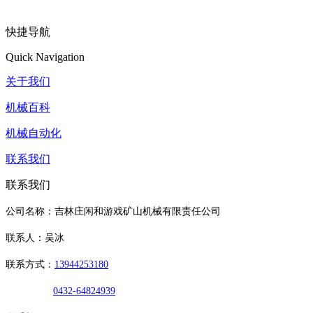
快捷导航
Quick Navigation
关于我们
机械百科
机械自动化
联系我们
联系我们
公司名称：吉林庄闲和游戏矿山机械有限责任公司
联系人：吴冰
联系方式：
13944253180
0432-64824939