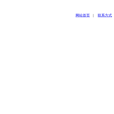
网站首页
|
联系方式