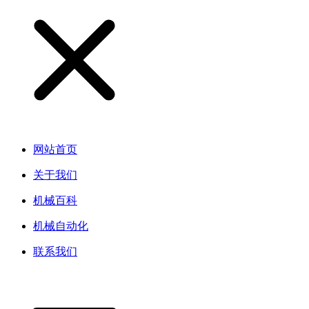
网站首页
关于我们
机械百科
机械自动化
联系我们