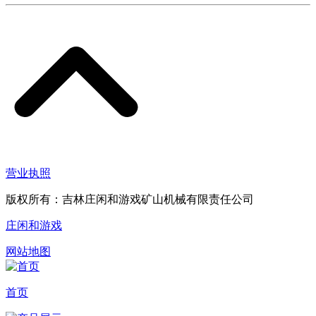
营业执照
版权所有：吉林庄闲和游戏矿山机械有限责任公司
庄闲和游戏
网站地图
首页