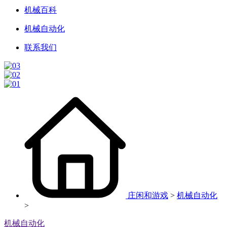
机械百科
机械自动化
联系我们
庄闲和游戏
>
机械自动化
>
机械自动化