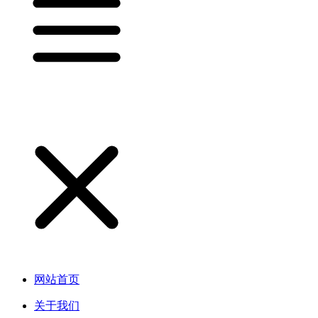
网站首页
关于我们