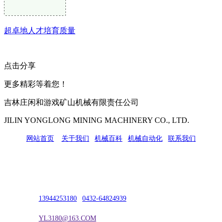
超卓地人才培育质量
点击分享
更多精彩等着您！
吉林庄闲和游戏矿山机械有限责任公司
JILIN YONGLONG MINING MACHINERY CO., LTD.
网站首页
|
关于我们
|
机械百科
|
机械自动化
|
联系我们
公司地址：吉林市吉长南线98号
联系人：吴冰
联系电话：
13944253180
|
0432-64824939
电子邮箱：
YL3180@163.COM