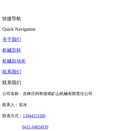
快捷导航
Quick Navigation
关于我们
机械百科
机械自动化
联系我们
联系我们
公司名称：吉林庄闲和游戏矿山机械有限责任公司
联系人：吴冰
联系方式：
13944253180
0432-64824939