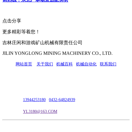
点击分享
更多精彩等着您！
吉林庄闲和游戏矿山机械有限责任公司
JILIN YONGLONG MINING MACHINERY CO., LTD.
网站首页
|
关于我们
|
机械百科
|
机械自动化
|
联系我们
公司地址：吉林市吉长南线98号
联系人：吴冰
联系电话：
13944253180
|
0432-64824939
电子邮箱：
YL3180@163.COM