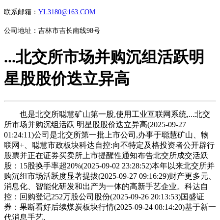
联系邮箱：
YL3180@163.COM
公司地址：吉林市吉长南线98号
...北交所市场并购沉组活跃明
星股股价迭立异高
也是北交所聪慧矿山第一股,使用工业互联网系统,...北交
所市场并购沉组活跃 明星股股价迭立异高(2025-09-27
01:24:11)公司是北交所第一批上市公司,办事于聪慧矿山、物
联网+、聪慧市政板块科达自控:向不特定及格投资者公开辟行
股票并正在证券买卖所上市提醒性通知布告北交所成交活跃
股：15股换手率超20%(2025-09-02 23:28:52)本年以来北交所并
购沉组市场活跃度显著提拔(2025-09-27 09:16:29)财产更多元、
消息化、智能化研发和出产为一体的高新手艺企业。科达自
控：回购登记252万股公司股份(2025-09-26 20:13:53)国盛证
券：果断看好后续煤炭板块行情(2025-09-24 08:14:20)基于新一
代消息手艺,