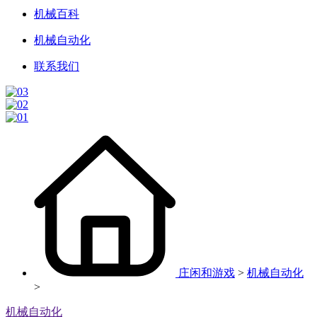
机械百科
机械自动化
联系我们
庄闲和游戏
>
机械自动化
>
机械自动化