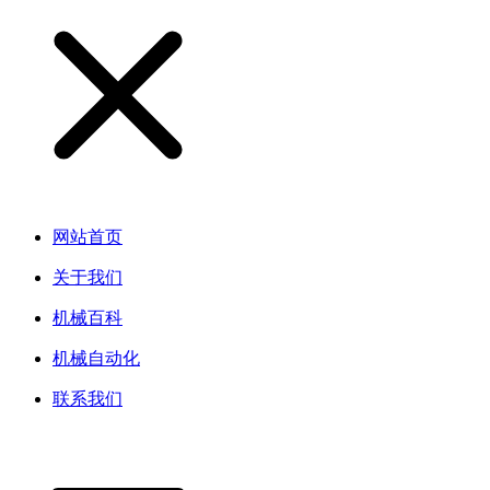
网站首页
关于我们
机械百科
机械自动化
联系我们