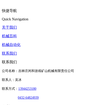
快捷导航
Quick Navigation
关于我们
机械百科
机械自动化
联系我们
联系我们
公司名称：吉林庄闲和游戏矿山机械有限责任公司
联系人：吴冰
联系方式：
13944253180
0432-64824939