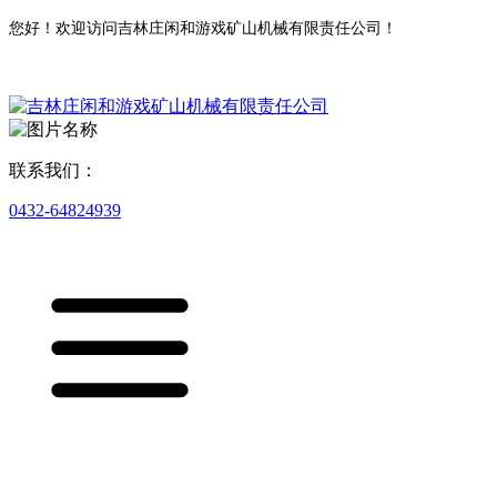
您好！欢迎访问吉林庄闲和游戏矿山机械有限责任公司！
联系我们：
0432-64824939