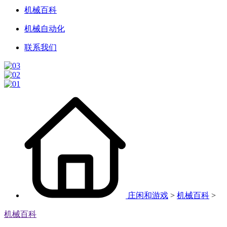
机械百科
机械自动化
联系我们
庄闲和游戏
>
机械百科
>
机械百科