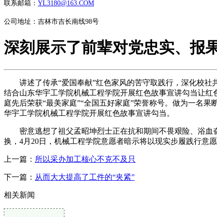
联系邮箱：
YL3180@163.COM
公司地址：吉林市吉长南线98号
深刻展示了前辈对党忠实、报
讲述了传承“爱国奉献”红色家风的苦守取践行，深化校社共
结合山东华宇工学院机械工程学院开展红色故事宣讲勾当让红
庭先后荣获“最美家庭”“全国五好家庭”荣誉称号。做为一名
华宇工学院机械工程学院开展红色故事宣讲勾当。
密意逃想了祖父孟昭坤烈士正在抗和期间不畏艰险、浴血奋和、
换，4月20日，机械工程学院意愿者暗示将以现实步履践行意
上一篇：
所以采办加工核心不克不及只
下一篇：
从而大大提高了工件的“夹紧”
相关新闻