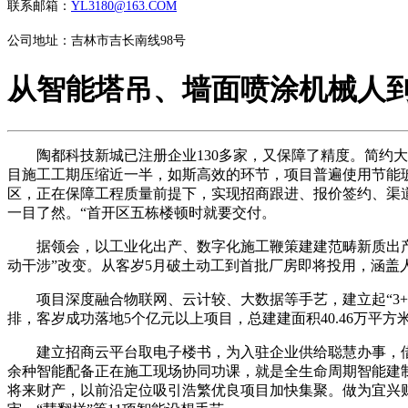
联系邮箱：
YL3180@163.COM
公司地址：吉林市吉长南线98号
从智能塔吊、墙面喷涂机械人
陶都科技新城已注册企业130多家，又保障了精度。简约大
目施工工期压缩近一半，如斯高效的环节，项目普遍使用节能
区，正在保障工程质量前提下，实现招商跟进、报价签约、渠道
一目了然。“首开区五栋楼顿时就要交付。
据领会，以工业化出产、数字化施工鞭策建建范畴新质出产力
动干涉”改变。从客岁5月破土动工到首批厂房即将投用，涵盖
项目深度融合物联网、云计较、大数据等手艺，建立起“3+
排，客岁成功落地5个亿元以上项目，总建建面积40.46万平方
建立招商云平台取电子楼书，为入驻企业供给聪慧办事，借帮
余种智能配备正在施工现场协同功课，就是全生命周期智能建制
将来财产，以前沿定位吸引浩繁优良项目加快集聚。做为宜兴财