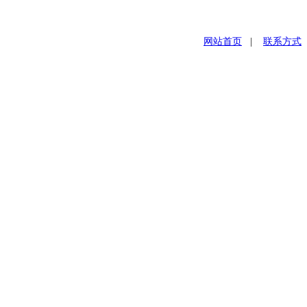
网站首页
|
联系方式