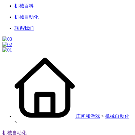
机械百科
机械自动化
联系我们
庄闲和游戏
>
机械自动化
>
机械自动化