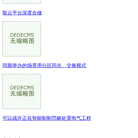
取云平台深度合做
同期举办的场景用分区同步、交换模式
可以或许正在智能制制范畴处置电气工程