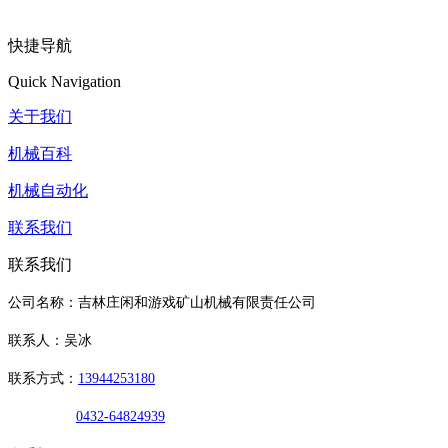
快捷导航
Quick Navigation
关于我们
机械百科
机械自动化
联系我们
联系我们
公司名称：吉林庄闲和游戏矿山机械有限责任公司
联系人：吴冰
联系方式：
13944253180
0432-64824939