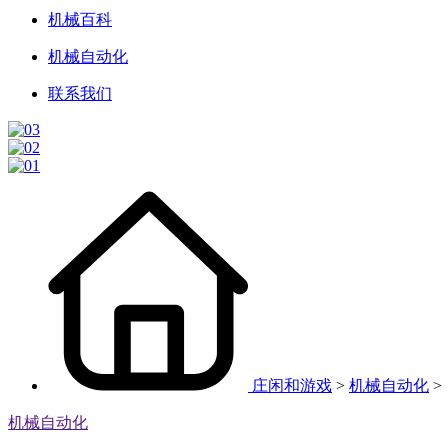
机械百科
机械自动化
联系我们
庄闲和游戏
>
机械自动化
>
机械自动化