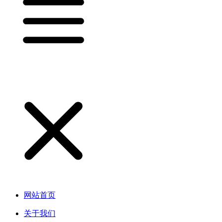
网站首页
关于我们