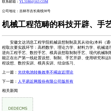
联系邮箱：
YL3180@163.COM
公司地址：吉林市吉长南线98号
机械工程范畴的科技开辟、手
安徽文达消息工程学院机械设想制制及其从动化(本科（通俗
程取次要实践环节：高档数学、理论力学、材料力学、机械道理
逆向工程手艺、数控手艺、模具设想取制制手艺、现代机械制
能正在出产第一线处置设想、制制、手艺开辟、使用研究和运
程设想、数控实训、模具实训、结业练习、
上一篇：
光伏电池转换效率不竭迫近理论
下一篇：
人平易近网股份有限公司版所有
相关新闻