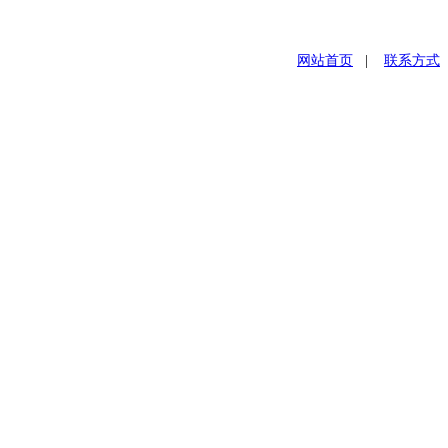
网站首页
|
联系方式